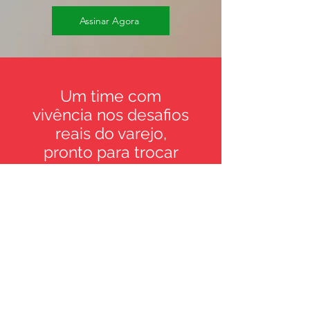
Assinar Agora
Um time com
vivência nos desafios
reais do varejo,
pronto para trocar
conhecimentos e
compartilhar com
você os conceitos e
práticas que têm
impulsionado o
sucesso em diversos
setores do mercado.