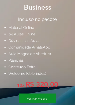
Business
Incluso no pacote
Material Online
04 Aulas Online
Dúvidas nas Aulas
Comunidade WhatsApp
Aula Magna de Abertura
Planilhas
Conteúdo Extra
Welcome Kit (brindes)
R$ 320,00
10x
Assinar Agora